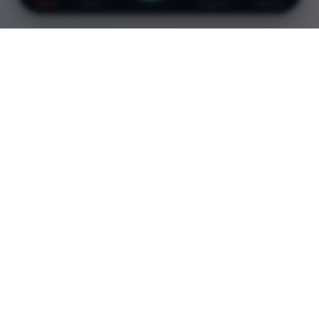
Davet
Bildiri
Program
İletişim
Davet
Saygıdeğer Meslektaşlarım,
Uyku, yalnızca beynin dinlendiği pasif bir süreç değil;
glimfatik sistem aracılığıyla toksik metabolitlerin
temizlendiği, sinaptik homeostazis'in sağlandığı ve
bilişsel rezervin korunduğu hayati bir biyolojik
mekanizmadır. Nöroloji pratiğimizin en karmaşık ve bir o
kadar da heyecan verici alanlarından biri olan uyku ve
nörodejenerasyon ilişkisi, bugün artık sadece bir "eşlik
eden semptom" olmanın çok ötesine geçmiştir.
Uykunun glimfatik sistem üzerindeki temizleyici