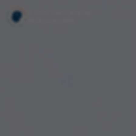
9. Uyku Tıbbı Çalıştayı
06 Haziran 2026