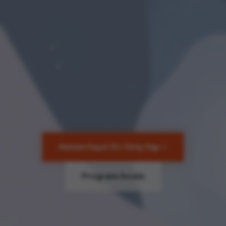
Hemen Kayıt Ol / Giriş Yap
Programı İncele